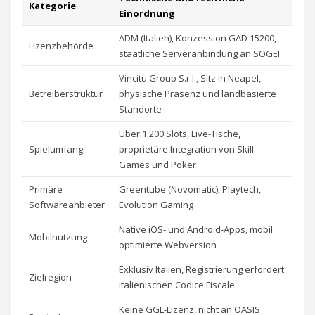
Kategorie
Einordnung
ADM (Italien), Konzession GAD 15200,
Lizenzbehörde
staatliche Serveranbindung an SOGEI
Vincitu Group S.r.l., Sitz in Neapel,
Betreiberstruktur
physische Präsenz und landbasierte
Standorte
Über 1.200 Slots, Live-Tische,
Spielumfang
proprietäre Integration von Skill
Games und Poker
Primäre
Greentube (Novomatic), Playtech,
Softwareanbieter
Evolution Gaming
Native iOS- und Android-Apps, mobil
Mobilnutzung
optimierte Webversion
Exklusiv Italien, Registrierung erfordert
Zielregion
italienischen Codice Fiscale
Keine GGL-Lizenz, nicht an OASIS