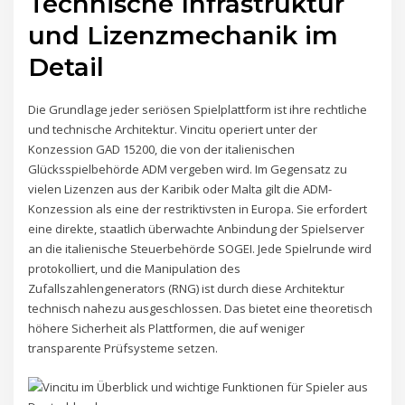
Technische Infrastruktur
und Lizenzmechanik im
Detail
Die Grundlage jeder seriösen Spielplattform ist ihre rechtliche
und technische Architektur. Vincitu operiert unter der
Konzession GAD 15200, die von der italienischen
Glücksspielbehörde ADM vergeben wird. Im Gegensatz zu
vielen Lizenzen aus der Karibik oder Malta gilt die ADM-
Konzession als eine der restriktivsten in Europa. Sie erfordert
eine direkte, staatlich überwachte Anbindung der Spielserver
an die italienische Steuerbehörde SOGEI. Jede Spielrunde wird
protokolliert, und die Manipulation des
Zufallszahlengenerators (RNG) ist durch diese Architektur
technisch nahezu ausgeschlossen. Das bietet eine theoretisch
höhere Sicherheit als Plattformen, die auf weniger
transparente Prüfsysteme setzen.