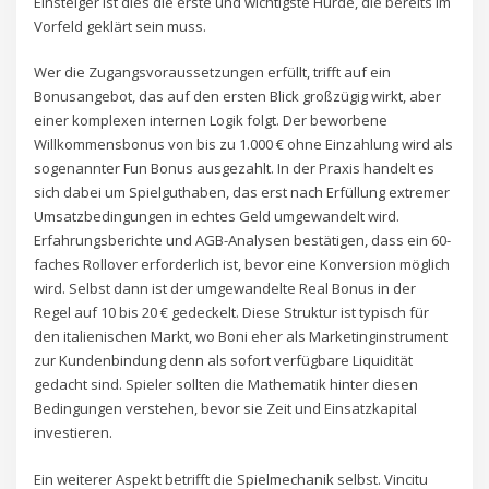
Einsteiger ist dies die erste und wichtigste Hürde, die bereits im
Vorfeld geklärt sein muss.
Wer die Zugangsvoraussetzungen erfüllt, trifft auf ein
Bonusangebot, das auf den ersten Blick großzügig wirkt, aber
einer komplexen internen Logik folgt. Der beworbene
Willkommensbonus von bis zu 1.000 € ohne Einzahlung wird als
sogenannter Fun Bonus ausgezahlt. In der Praxis handelt es
sich dabei um Spielguthaben, das erst nach Erfüllung extremer
Umsatzbedingungen in echtes Geld umgewandelt wird.
Erfahrungsberichte und AGB-Analysen bestätigen, dass ein 60-
faches Rollover erforderlich ist, bevor eine Konversion möglich
wird. Selbst dann ist der umgewandelte Real Bonus in der
Regel auf 10 bis 20 € gedeckelt. Diese Struktur ist typisch für
den italienischen Markt, wo Boni eher als Marketinginstrument
zur Kundenbindung denn als sofort verfügbare Liquidität
gedacht sind. Spieler sollten die Mathematik hinter diesen
Bedingungen verstehen, bevor sie Zeit und Einsatzkapital
investieren.
Ein weiterer Aspekt betrifft die Spielmechanik selbst. Vincitu