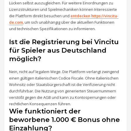
Lücken selbst auszugleichen. Für weitere Einordnungen zu
Lizenzstrukturen und Spielmechaniken können Interessierte
die Plattform direkt besuchen und
entdecken https://vincitu-
de.com
, um sich unabhängig über die aktuellen Funktionen
und technischen Spezifikationen zu informieren.
Ist die Registrierung bei Vincitu
für Spieler aus Deutschland
möglich?
Nein, nicht auf legalem Wege. Die Plattform verlangt zwingend
einen gültigen italienischen Codice Fiscale. Ohne italienischen
Wohnsitz oder Staatsbürgerschaft ist die Verifizierung nicht
durchführbar. Die Nutzung von generierten Steuernummern
verstößt gegen die AGB und kann zu Kontosperrungen oder
rechtlichen Konsequenzen führen.
Wie funktioniert der
beworbene 1.000 € Bonus ohne
Einzahlung?