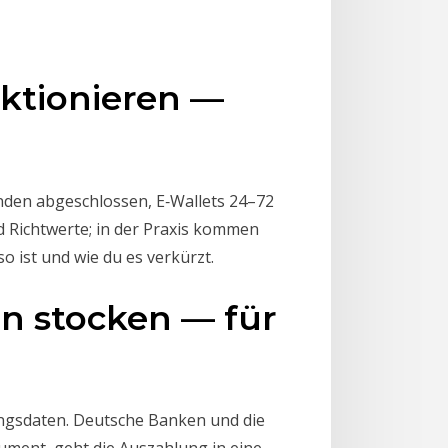
ktionieren —
unden abgeschlossen, E‑Wallets 24–72
 Richtwerte; in der Praxis kommen
 ist und wie du es verkürzt.
n stocken — für
ungsdaten. Deutsche Banken und die