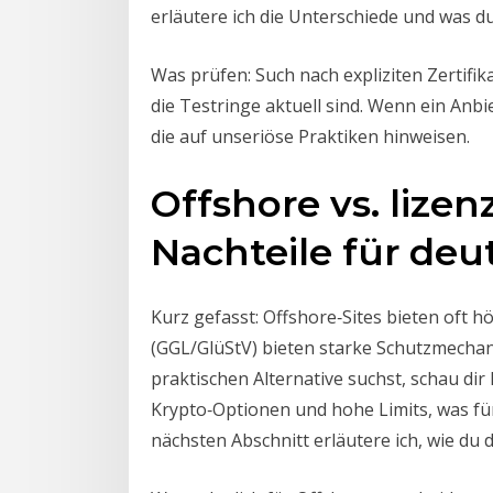
erläutere ich die Unterschiede und was d
Was prüfen: Such nach expliziten Zertifik
die Testringe aktuell sind. Wenn ein Anbi
die auf unseriöse Praktiken hinweisen.
Offshore vs. lize
Nachteile für deu
Kurz gefasst: Offshore‑Sites bieten oft 
(GGL/GlüStV) bieten starke Schutzmecha
praktischen Alternative suchst, schau dir
Krypto‑Optionen und hohe Limits, was für
nächsten Abschnitt erläutere ich, wie du 