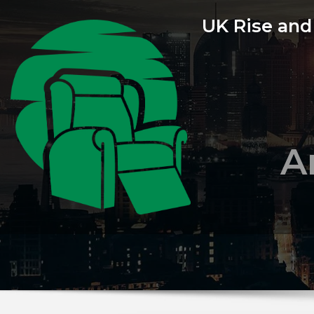
Skip
UK Rise and
to
content
A