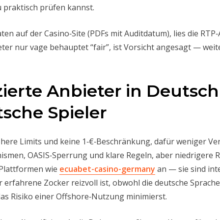
u praktisch prüfen kannst.
aten auf der Casino‑Site (PDFs mit Auditdatum), lies die RTP‑
eter nur vage behauptet “fair”, ist Vorsicht angesagt — weit
nzierte Anbieter in Deutsc
tsche Spieler
höhere Limits und keine 1‑€‑Beschränkung, dafür weniger Ve
nismen, OASIS‑Sperrung und klare Regeln, aber niedrigere
 Plattformen wie
ecuabet-casino-germany
an — sie sind int
 erfahrene Zocker reizvoll ist, obwohl die deutsche Sprache
das Risiko einer Offshore‑Nutzung minimierst.