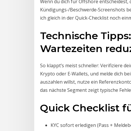
Wenn du dich für Offshore entscheidest, d
Kündigungs‑/Beschwerde‑Screenshots berei
ich gleich in der Quick‑Checklist noch ei
Technische Tipps
Wartezeiten reduz
So klappt’s meist schneller: Verifiziere
Krypto oder E‑Wallets, und melde dich b
auszahlen willst, nutze ein Referenzkon
das nächste Segment zeigt typische Fehler
Quick Checklist 
KYC sofort erledigen (Pass + Melde