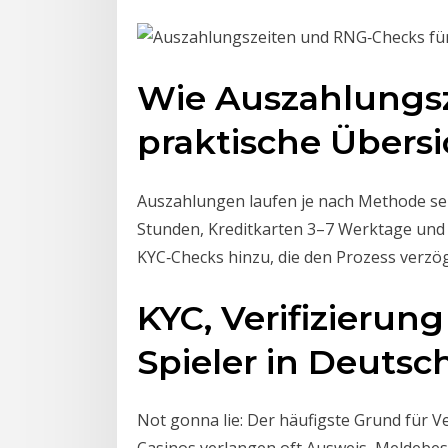
Wie Auszahlungsz
praktische Übersi
Auszahlungen laufen je nach Methode sehr
Stunden, Kreditkarten 3–7 Werktage und 
KYC‑Checks hinzu, die den Prozess verzög
KYC, Verifizieru
Spieler in Deutsc
Not gonna lie: Der häufigste Grund für 