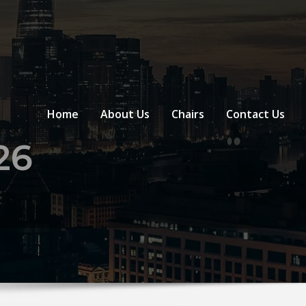
Home
About Us
Chairs
Contact Us
26