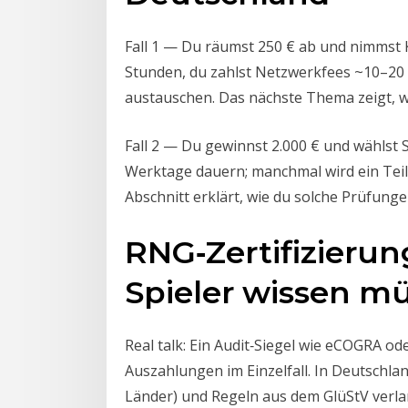
Fall 1 — Du räumst 250 € ab und nimmst 
Stunden, du zahlst Netzwerkfees ~10–20 
austauschen. Das nächste Thema zeigt, wa
Fall 2 — Du gewinnst 2.000 € und wählst 
Werktage dauern; manchmal wird ein Teilb
Abschnitt erklärt, wie du solche Prüfunge
RNG‑Zertifizieru
Spieler wissen m
Real talk: Ein Audit‑Siegel wie eCOGRA o
Auszahlungen im Einzelfall. In Deutschl
Länder) und Regeln aus dem GlüStV verlan