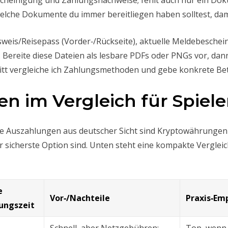
cheinigung und Zahlungsnachweise; fehlt auch nur ein Dok
 welche Dokumente du immer bereitliegen haben solltest, dam
eis/Reisepass (Vorder‑/Rückseite), aktuelle Meldebescheini
Bereite diese Dateien als lesbare PDFs oder PNGs vor, dann
itt vergleiche ich Zahlungsmethoden und gebe konkrete Betr
 im Vergleich für Spiele
elle Auszahlungen aus deutscher Sicht sind Kryptowährungen
sicherste Option sind. Unten steht eine kompakte Vergleich
e
Vor‑/Nachteile
Praxis‑Em
ungszeit
Schnell, aber Netzgebühren;
Top, wenn d