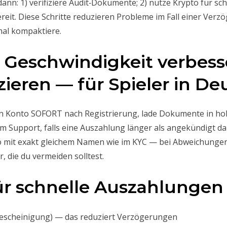
ann: 1) verifiziere Audit‑Dokumente; 2) nutze Krypto für sc
t. Diese Schritte reduzieren Probleme im Fall einer Verzög
nmal kompaktiere.
: Geschwindigkeit verbes
ieren — für Spieler in De
 dein Konto SOFORT nach Registrierung, lade Dokumente in h
eim Support, falls eine Auszahlung länger als angekündigt 
to mit exakt gleichem Namen wie im KYC — bei Abweichungen
, die du vermeiden solltest.
für schnelle Auszahlungen
bescheinigung) — das reduziert Verzögerungen