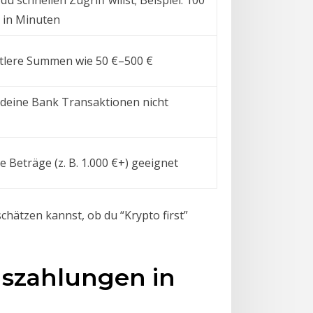
 in Minuten
ttlere Summen wie 50 €–500 €
deine Bank Transaktionen nicht
 Beträge (z. B. 1.000 €+) geeignet
schätzen kannst, ob du “Krypto first”
Auszahlungen in