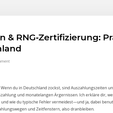
 & RNG‑Zertifizierung: Pr
hland
mment
: Wenn du in Deutschland zockst, sind Auszahlungszeiten und
zahlung und monatelangen Ärgernissen. Ich erkläre dir, we
st und wie du typische Fehler vermeidest—und ja, dabei benutz
szahlungswegen und Zeitfenstern, also dranbleiben.